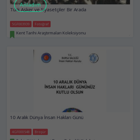
yonu
Anladım
Türk Asker ve Siyasetçiler Bir Arada
5GF003939
Fotoğraf
Kent Tarihi Araştırmaları Koleksiyonu
10 Aralık Dünya İnsan Hakları Günü
4GF000548
Broşür