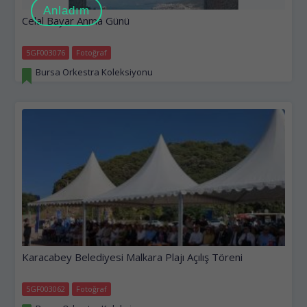
Anladım
Celal Bayar Anma Günü
5GF003076
Fotoğraf
Bursa Orkestra Koleksiyonu
Karacabey Belediyesi Malkara Plajı Açılış Töreni
5GF003062
Fotoğraf